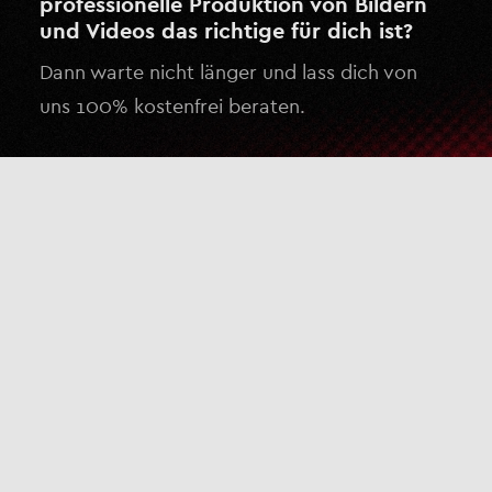
professionelle Produktion von Bildern
und Videos das richtige für dich ist?
Dann warte nicht länger und lass dich von
uns 100% kostenfrei beraten.
Kostenlose Beratung anfragen