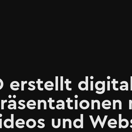
rstellt digita
räsentationen 
Videos und Web