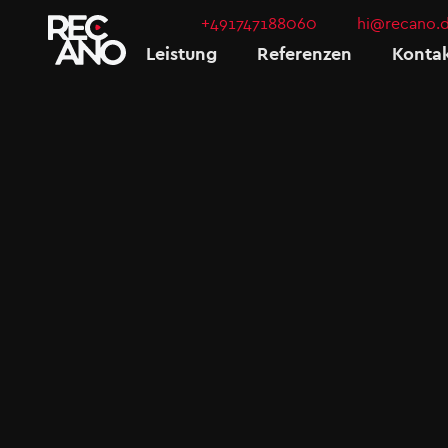
+491747188060
hi@recano.
Leistung
Referenzen
Konta