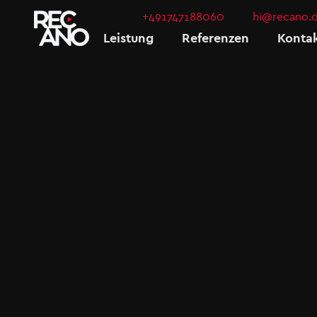
+491747188060
hi@recano.
Leistung
Referenzen
Konta