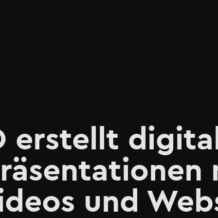
rstellt digita
räsentationen 
Videos und Web