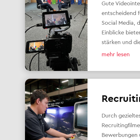
Gute Videointe
entscheidend 
Social Media, 
Einblicke biet
stärken und di
mehr lesen
Recruiti
Durch gezielte
Recruitingfilm
Bewerbungen un