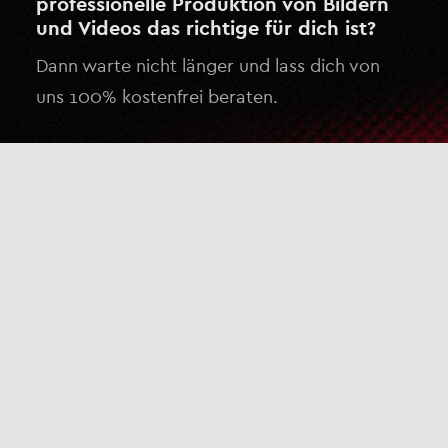
professionelle Produktion von Bildern
und Videos das richtige für dich ist?
Dann warte nicht länger und lass dich von
uns 100% kostenfrei beraten.
Kostenlose Beratung anfragen