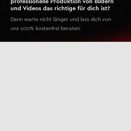
professionelle Produktion von Bildern
und Videos das richtige für dich ist?
Dann warte nicht länger und lass dich von
uns 100% kostenfrei beraten.
Kostenlose Beratung anfragen