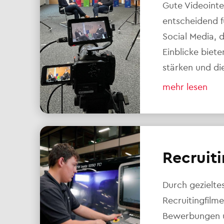
Gute Videointe
entscheidend 
Social Media, 
Einblicke biet
stärken und di
mehr lesen
Recruiti
Durch gezielte
Recruitingfilm
Bewerbungen un