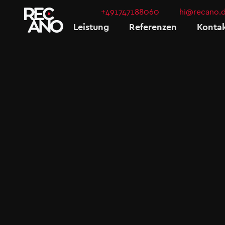
+491747188060
hi@recano.
Leistung
Referenzen
Konta