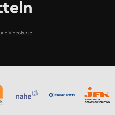
tteln
o und Videokurse