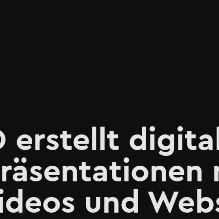
rstellt digita
räsentationen 
Videos und Web