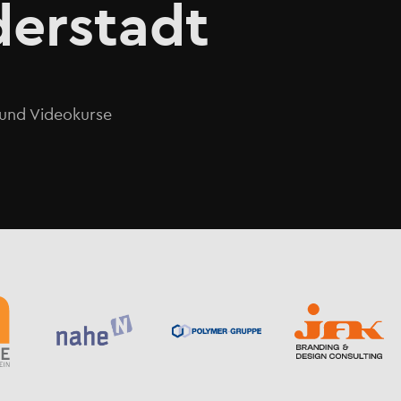
erstadt⁠
o und Videokurse