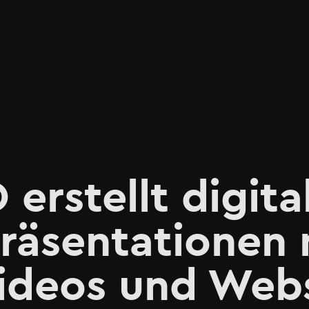
rstellt digita
räsentationen 
Videos und Web