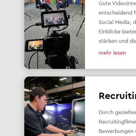
Gute Videointe
entscheidend 
Social Media, 
Einblicke biet
stärken und di
mehr lesen
Recruiti
Durch gezielte
Recruitingfilm
Bewerbungen un