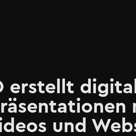
rstellt digita
räsentationen 
Videos und Web