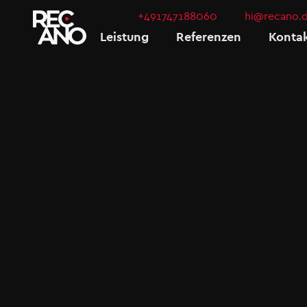
+491747188060
hi@recano.
Leistung
Referenzen
Konta