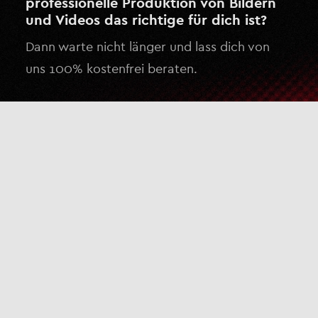
professionelle Produktion von Bildern
und Videos das richtige für dich ist?
Dann warte nicht länger und lass dich von
uns 100% kostenfrei beraten.
Kostenlose Beratung anfragen