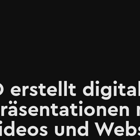
rstellt digita
räsentationen 
Videos und Web