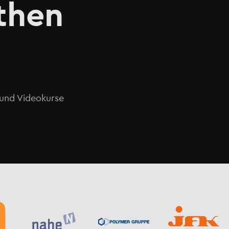
then
o und Videokurse