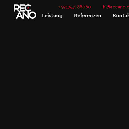
+491747188060
hi@recano.
Leistung
Referenzen
Konta