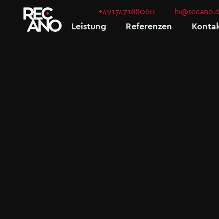
+491747188060
hi@recano.
Leistung
Referenzen
Konta