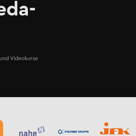
eda-
o und Videokurse