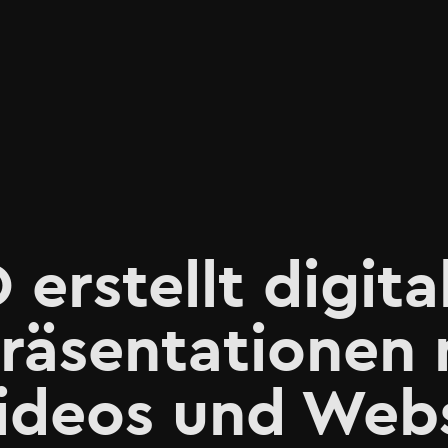
rstellt digita
räsentationen 
Videos und Web