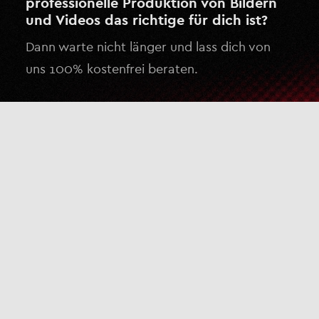
professionelle Produktion von Bildern
und Videos das richtige für dich ist?
Dann warte nicht länger und lass dich von
uns 100% kostenfrei beraten.
Kostenlose Beratung anfragen