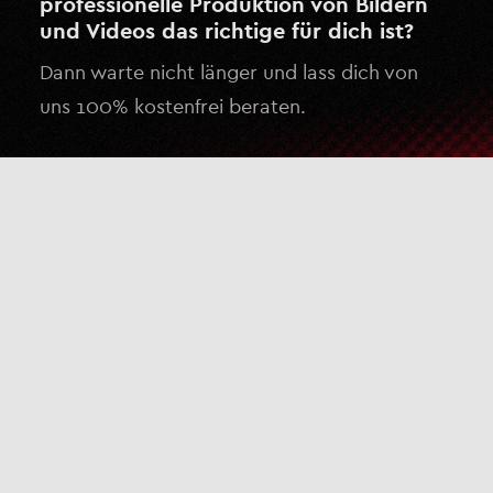
professionelle Produktion von Bildern
und Videos das richtige für dich ist?
Dann warte nicht länger und lass dich von
uns 100% kostenfrei beraten.
Kostenlose Beratung anfragen